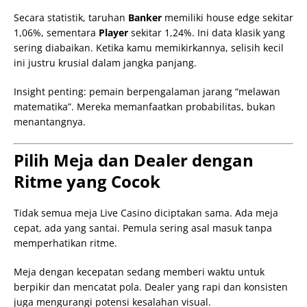
Secara statistik, taruhan
Banker
memiliki house edge sekitar
1,06%, sementara
Player
sekitar 1,24%. Ini data klasik yang
sering diabaikan. Ketika kamu memikirkannya, selisih kecil
ini justru krusial dalam jangka panjang.
Insight penting: pemain berpengalaman jarang “melawan
matematika”. Mereka memanfaatkan probabilitas, bukan
menantangnya.
Pilih Meja dan Dealer dengan
Ritme yang Cocok
Tidak semua meja Live Casino diciptakan sama. Ada meja
cepat, ada yang santai. Pemula sering asal masuk tanpa
memperhatikan ritme.
Meja dengan kecepatan sedang memberi waktu untuk
berpikir dan mencatat pola. Dealer yang rapi dan konsisten
juga mengurangi potensi kesalahan visual.