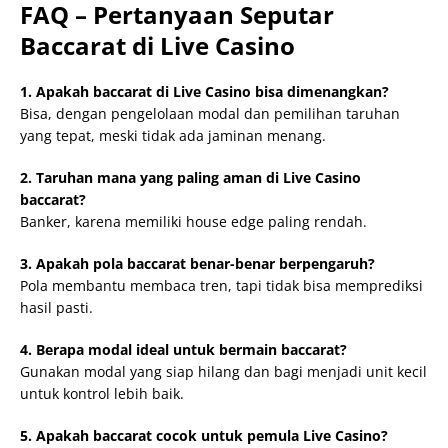
FAQ – Pertanyaan Seputar
Baccarat di Live Casino
1. Apakah baccarat di Live Casino bisa dimenangkan?
Bisa, dengan pengelolaan modal dan pemilihan taruhan
yang tepat, meski tidak ada jaminan menang.
2. Taruhan mana yang paling aman di Live Casino
baccarat?
Banker, karena memiliki house edge paling rendah.
3. Apakah pola baccarat benar-benar berpengaruh?
Pola membantu membaca tren, tapi tidak bisa memprediksi
hasil pasti.
4. Berapa modal ideal untuk bermain baccarat?
Gunakan modal yang siap hilang dan bagi menjadi unit kecil
untuk kontrol lebih baik.
5. Apakah baccarat cocok untuk pemula Live Casino?