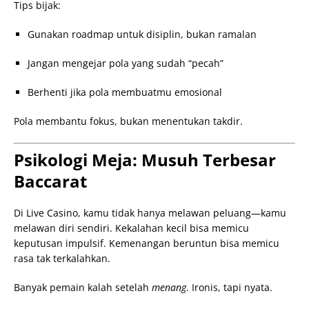
Tips bijak:
Gunakan roadmap untuk disiplin, bukan ramalan
Jangan mengejar pola yang sudah “pecah”
Berhenti jika pola membuatmu emosional
Pola membantu fokus, bukan menentukan takdir.
Psikologi Meja: Musuh Terbesar
Baccarat
Di Live Casino, kamu tidak hanya melawan peluang—kamu
melawan diri sendiri. Kekalahan kecil bisa memicu
keputusan impulsif. Kemenangan beruntun bisa memicu
rasa tak terkalahkan.
Banyak pemain kalah setelah
menang
. Ironis, tapi nyata.