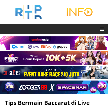
Tips Bermain Baccarat di Live