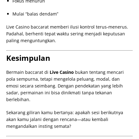
Fokus menurun
Mulai “balas dendam”
Live Casino baccarat memberi ilusi kontrol terus-menerus.
Padahal, berhenti tepat waktu sering menjadi keputusan
paling menguntungkan.
Kesimpulan
Bermain baccarat di
Live Casino
bukan tentang mencari
pola sempurna, tetapi mengelola peluang, modal, dan
emosi secara seimbang. Dengan pendekatan yang lebih
sadar, permainan ini bisa dinikmati tanpa tekanan
berlebihan.
Sekarang giliran kamu bertanya: apakah sesi berikutnya
akan kamu jalani dengan rencana—atau kembali
mengandalkan insting semata?