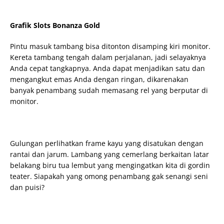
Grafik Slots Bonanza Gold
Pintu masuk tambang bisa ditonton disamping kiri monitor.
Kereta tambang tengah dalam perjalanan, jadi selayaknya
Anda cepat tangkapnya. Anda dapat menjadikan satu dan
mengangkut emas Anda dengan ringan, dikarenakan
banyak penambang sudah memasang rel yang berputar di
monitor.
Gulungan perlihatkan frame kayu yang disatukan dengan
rantai dan jarum. Lambang yang cemerlang berkaitan latar
belakang biru tua lembut yang mengingatkan kita di gordin
teater. Siapakah yang omong penambang gak senangi seni
dan puisi?