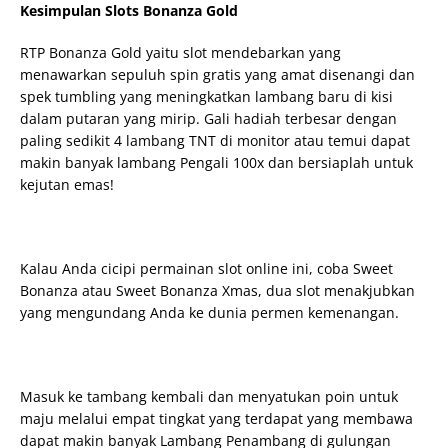
Kesimpulan Slots Bonanza Gold
RTP Bonanza Gold yaitu slot mendebarkan yang
menawarkan sepuluh spin gratis yang amat disenangi dan
spek tumbling yang meningkatkan lambang baru di kisi
dalam putaran yang mirip. Gali hadiah terbesar dengan
paling sedikit 4 lambang TNT di monitor atau temui dapat
makin banyak lambang Pengali 100x dan bersiaplah untuk
kejutan emas!
Kalau Anda cicipi permainan slot online ini, coba Sweet
Bonanza atau Sweet Bonanza Xmas, dua slot menakjubkan
yang mengundang Anda ke dunia permen kemenangan.
Masuk ke tambang kembali dan menyatukan poin untuk
maju melalui empat tingkat yang terdapat yang membawa
dapat makin banyak Lambang Penambang di gulungan