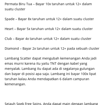
Permata Biru Tua – Bayar 10x taruhan untuk 12+ dalam
suatu cluster
Spade – Bayar 8x taruhan untuk 12+ dalam suatu cluster
Heart – Bayar 5x taruhan untuk 12+ dalam suatu cluster
Club – Bayar 4x taruhan untuk 12+ dalam suatu cluster
Diamond – Bayar 2x taruhan untuk 12+ pada sebuah cluster
Lambang Scatter dapat mengubah kemenangan Anda jadi
emas murni karena itu yaitu TNT dengan kabel yang
menyalak. Lambang itu dapat ada di segalanya gulungan
dan bayar di posisi apa saja. Lambang ini bayar 100x lipat
taruhan kalau Anda mendapatkan 6 dalam campuran
kemenangan.
Sejauh Spek Free Spins, Anda dapat main dengan lambang