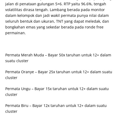
jalan di penataan gulungan 5×6. RTP yaitu 96.6%, tengah
volatilitas dirasa tengah. Lambang berada pada monitor
dalam kelompok dan jadi wakil permata punya nilai dalam
seluruh bentuk dan ukuran, TNT yang dapat meledak, dan
bongkahan emas yang sekedar berada pada ronde free
permainan.
Permata Merah Muda – Bayar 50x taruhan untuk 12+ dalam
suatu cluster
Permata Oranye – Bayar 25x taruhan untuk 12+ dalam suatu
cluster
Permata Ungu – Bayar 15x taruhan untuk 12+ dalam suatu
cluster
Permata Biru – Bayar 12x taruhan untuk 12+ dalam suatu
cluster