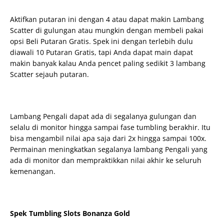
Aktifkan putaran ini dengan 4 atau dapat makin Lambang
Scatter di gulungan atau mungkin dengan membeli pakai
opsi Beli Putaran Gratis. Spek ini dengan terlebih dulu
diawali 10 Putaran Gratis, tapi Anda dapat main dapat
makin banyak kalau Anda pencet paling sedikit 3 lambang
Scatter sejauh putaran.
Lambang Pengali dapat ada di segalanya gulungan dan
selalu di monitor hingga sampai fase tumbling berakhir. Itu
bisa mengambil nilai apa saja dari 2x hingga sampai 100x.
Permainan meningkatkan segalanya lambang Pengali yang
ada di monitor dan mempraktikkan nilai akhir ke seluruh
kemenangan.
Spek Tumbling Slots Bonanza Gold