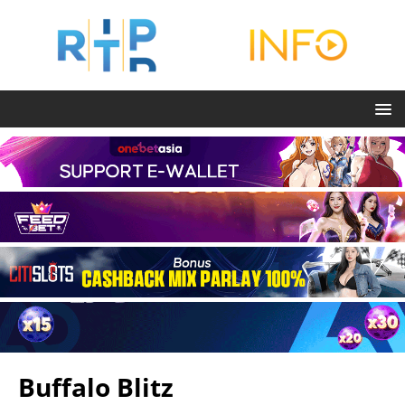
Buffalo Blitz