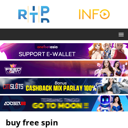
buy free spin