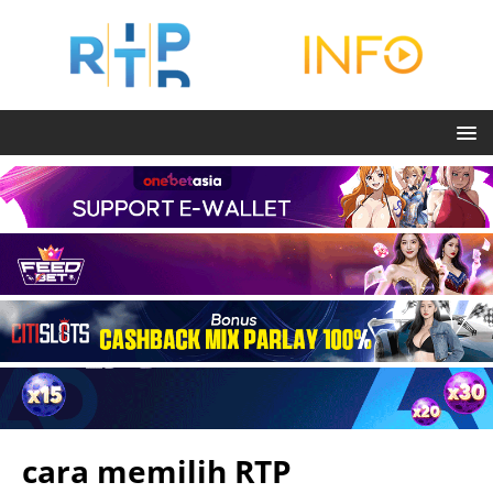
cara memilih RTP