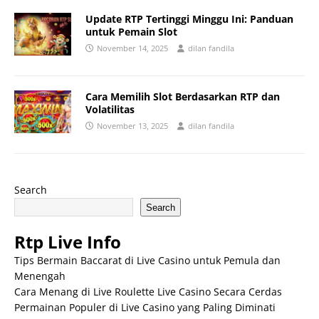
Update RTP Tertinggi Minggu Ini: Panduan
untuk Pemain Slot
November 14, 2025
dilan fandila
Cara Memilih Slot Berdasarkan RTP dan
Volatilitas
November 13, 2025
dilan fandila
Search
Search
Rtp Live Info
Tips Bermain Baccarat di Live Casino untuk Pemula dan
Menengah
Cara Menang di Live Roulette Live Casino Secara Cerdas
Permainan Populer di Live Casino yang Paling Diminati