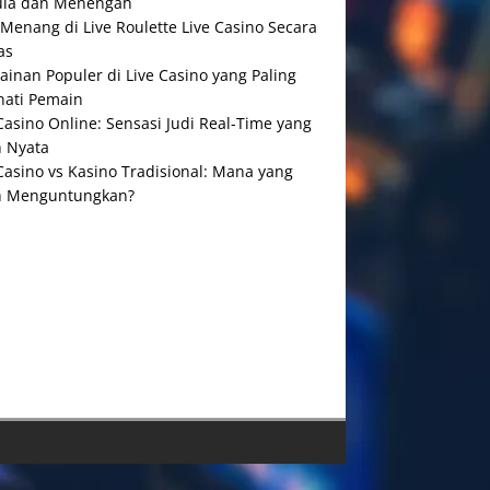
la dan Menengah
Menang di Live Roulette Live Casino Secara
as
inan Populer di Live Casino yang Paling
nati Pemain
Casino Online: Sensasi Judi Real-Time yang
h Nyata
Casino vs Kasino Tradisional: Mana yang
h Menguntungkan?