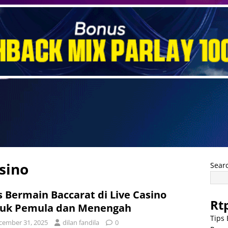
sino
Sear
s Bermain Baccarat di Live Casino
Rtp
uk Pemula dan Menengah
Tips 
cember 31, 2025
dilan fandila
0