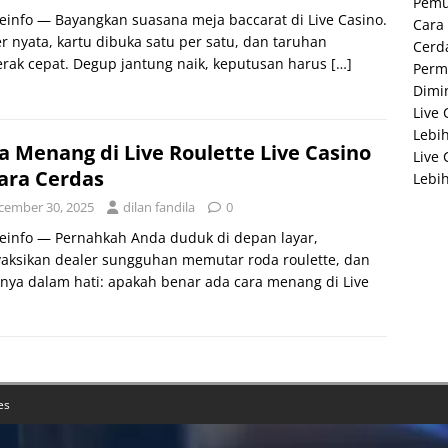
Pemu
veinfo — Bayangkan suasana meja baccarat di Live Casino.
Cara 
r nyata, kartu dibuka satu per satu, dan taruhan
Cerd
rak cepat. Degup jantung naik, keputusan harus
[…]
Perma
Dimi
Live 
Lebi
a Menang di Live Roulette Live Casino
Live 
ara Cerdas
Lebi
cember 30, 2025
dilan fandila
0
veinfo — Pernahkah Anda duduk di depan layar,
aksikan dealer sungguhan memutar roda roulette, dan
nya dalam hati: apakah benar ada cara menang di Live
es