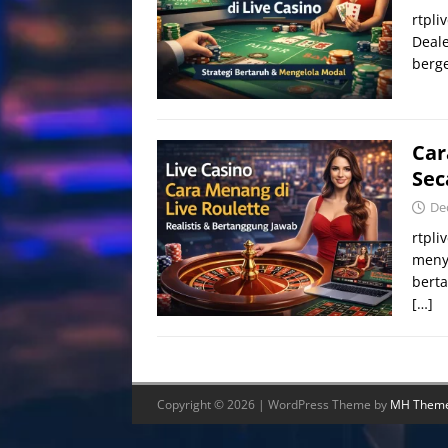
rtpli
Deale
berge
Car
Sec
De
rtpli
meny
berta
[…]
Copyright © 2026 | WordPress Theme by
MH Them