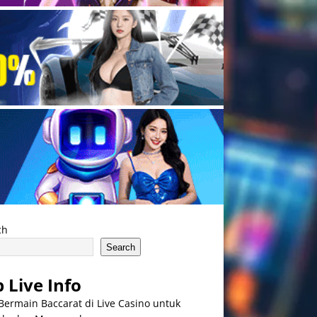
ch
Search
 Live Info
Bermain Baccarat di Live Casino untuk