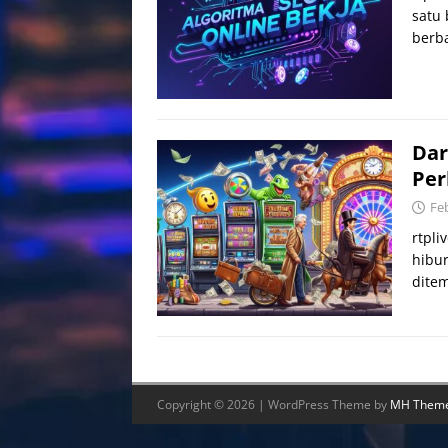
satu 
berba
Dar
Per
Fe
rtpli
hibur
ditem
Copyright © 2026 | WordPress Theme by
MH Them