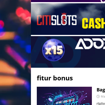
fitur bonus
Bag
Ma
rtpli