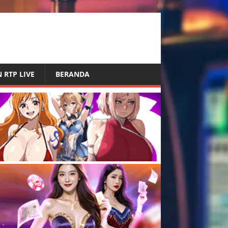
 RTP LIVE
BERANDA