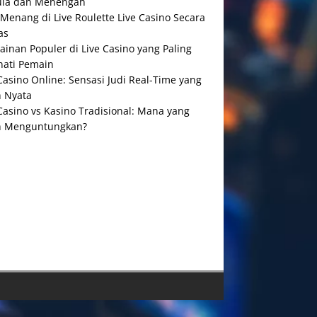
la dan Menengah
Menang di Live Roulette Live Casino Secara
as
inan Populer di Live Casino yang Paling
nati Pemain
Casino Online: Sensasi Judi Real-Time yang
h Nyata
Casino vs Kasino Tradisional: Mana yang
h Menguntungkan?