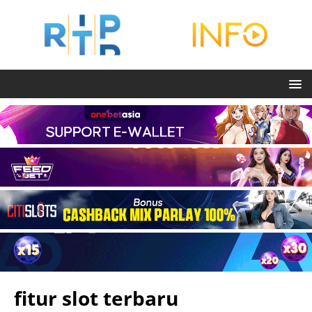
fitur slot terbaru