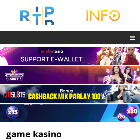
game kasino