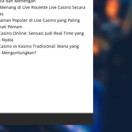
la dan Menengah
Menang di Live Roulette Live Casino Secara
as
inan Populer di Live Casino yang Paling
nati Pemain
Casino Online: Sensasi Judi Real-Time yang
h Nyata
Casino vs Kasino Tradisional: Mana yang
h Menguntungkan?