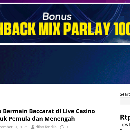
Sear
s Bermain Baccarat di Live Casino
Rtp
uk Pemula dan Menengah
Tips 
cember 31, 2025
dilan fandila
0