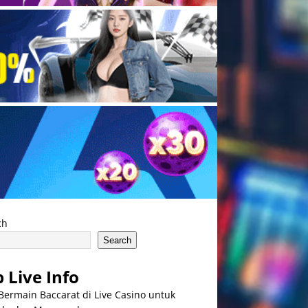
ch
Search
 Live Info
Bermain Baccarat di Live Casino untuk