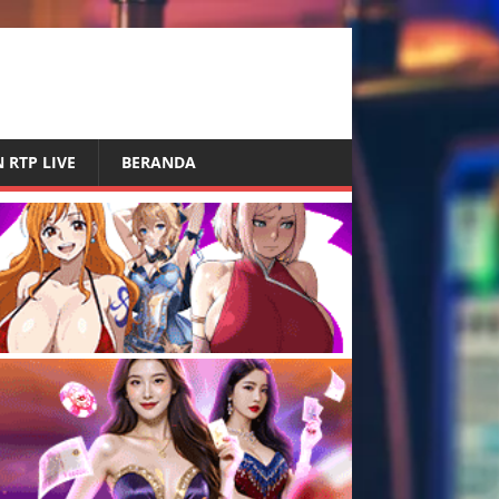
 RTP LIVE
BERANDA