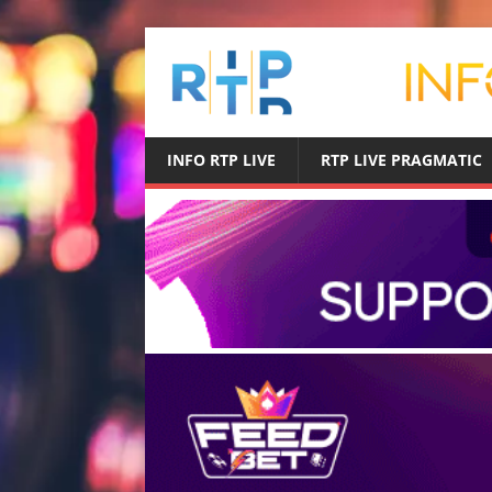
INFO RTP LIVE
RTP LIVE PRAGMATIC