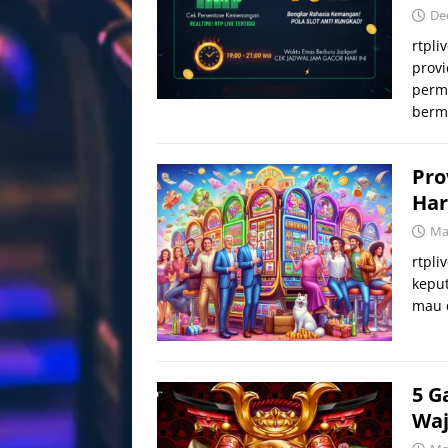
De
rtpli
provi
perm
berma
Pro
Har
Ma
rtpli
kepu
mau d
5 G
Waj