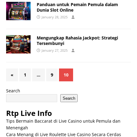
Panduan untuk Pemain Pemula dalam
Dunia Slot Online
January 28, 2025
Mengungkap Rahasia Jackpot: Strategi
Tersembunyi
January 27, 2025
«
1
…
9
10
Search
Search
Rtp Live Info
Tips Bermain Baccarat di Live Casino untuk Pemula dan
Menengah
Cara Menang di Live Roulette Live Casino Secara Cerdas