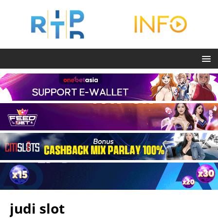
judi slot