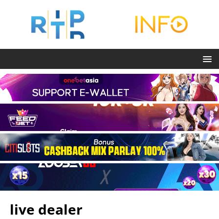
live dealer