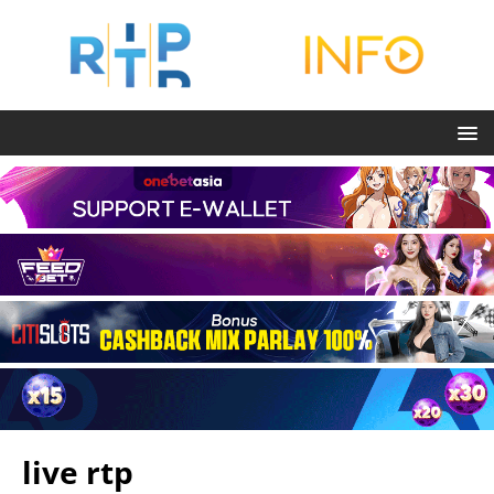
live rtp