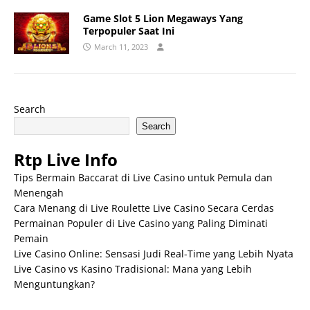
Game Slot 5 Lion Megaways Yang
Terpopuler Saat Ini
March 11, 2023
Search
Search
Rtp Live Info
Tips Bermain Baccarat di Live Casino untuk Pemula dan
Menengah
Cara Menang di Live Roulette Live Casino Secara Cerdas
Permainan Populer di Live Casino yang Paling Diminati
Pemain
Live Casino Online: Sensasi Judi Real-Time yang Lebih Nyata
Live Casino vs Kasino Tradisional: Mana yang Lebih
Menguntungkan?