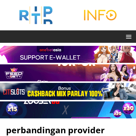
perbandingan provider