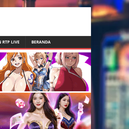
 RTP LIVE
BERANDA