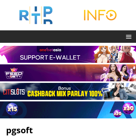
pgsoft