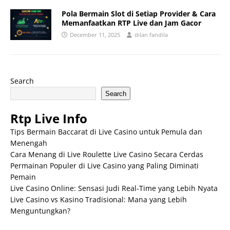
Pola Bermain Slot di Setiap Provider & Cara
Memanfaatkan RTP Live dan Jam Gacor
December 11, 2025
dilan fandila
Search
Search
Rtp Live Info
Tips Bermain Baccarat di Live Casino untuk Pemula dan
Menengah
Cara Menang di Live Roulette Live Casino Secara Cerdas
Permainan Populer di Live Casino yang Paling Diminati
Pemain
Live Casino Online: Sensasi Judi Real-Time yang Lebih Nyata
Live Casino vs Kasino Tradisional: Mana yang Lebih
Menguntungkan?