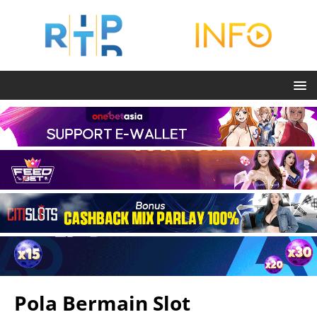
Pola Bermain Slot