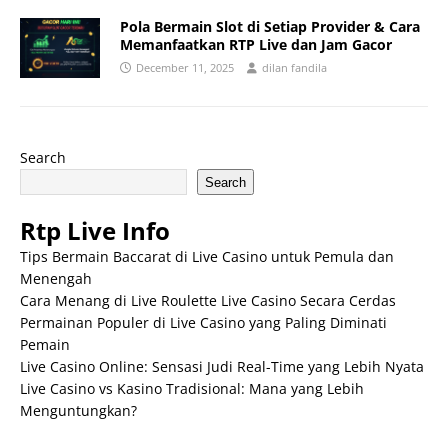
Pola Bermain Slot di Setiap Provider & Cara
Memanfaatkan RTP Live dan Jam Gacor
December 11, 2025
dilan fandila
Search
Search
Rtp Live Info
Tips Bermain Baccarat di Live Casino untuk Pemula dan
Menengah
Cara Menang di Live Roulette Live Casino Secara Cerdas
Permainan Populer di Live Casino yang Paling Diminati
Pemain
Live Casino Online: Sensasi Judi Real-Time yang Lebih Nyata
Live Casino vs Kasino Tradisional: Mana yang Lebih
Menguntungkan?