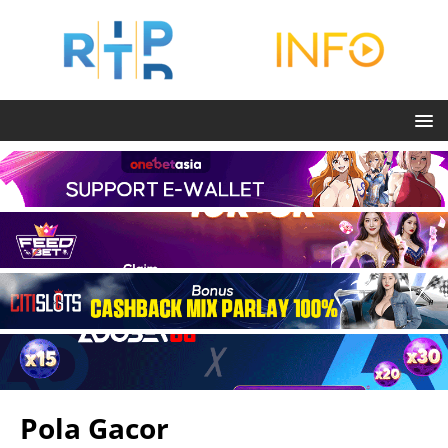
Pola Gacor