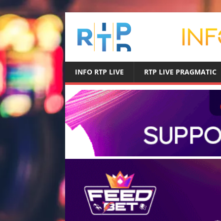
INFO RTP LIVE
RTP LIVE PRAGMATIC