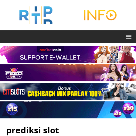
prediksi slot