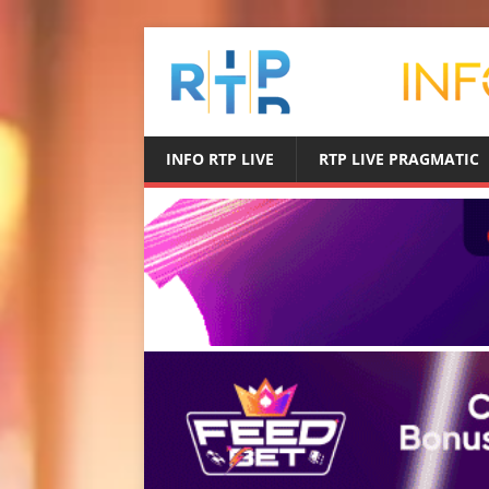
INFO RTP LIVE
RTP LIVE PRAGMATIC