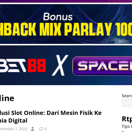
line
Sear
lusi Slot Online: Dari Mesin Fisik Ke
Rtp
ia Digital
Tips 
ptember 7, 2023
0