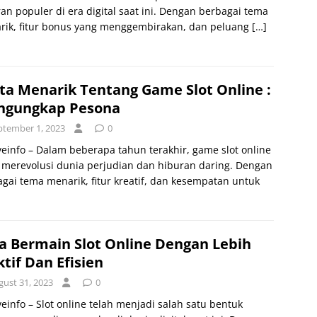
an populer di era digital saat ini. Dengan berbagai tema
rik, fitur bonus yang menggembirakan, dan peluang
[…]
ta Menarik Tentang Game Slot Online :
ngungkap Pesona
ptember 1, 2023
0
veinfo – Dalam beberapa tahun terakhir, game slot online
 merevolusi dunia perjudian dan hiburan daring. Dengan
gai tema menarik, fitur kreatif, dan kesempatan untuk
a Bermain Slot Online Dengan Lebih
ktif Dan Efisien
gust 31, 2023
0
veinfo – Slot online telah menjadi salah satu bentuk