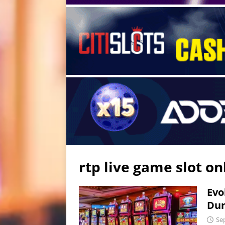
rtp live game slot on
Evo
Dun
Se