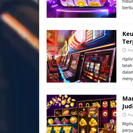
hibur
berb
Keu
Ter
Au
rtpli
tela
dalam
menj
Man
Jud
Au
Rtpli
perj