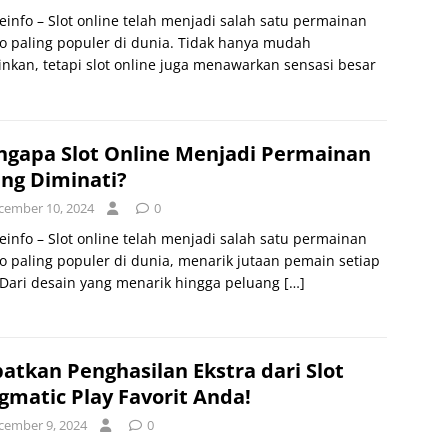
veinfo – Slot online telah menjadi salah satu permainan
o paling populer di dunia. Tidak hanya mudah
nkan, tetapi slot online juga menawarkan sensasi besar
gapa Slot Online Menjadi Permainan
ing Diminati?
cember 10, 2024
0
veinfo – Slot online telah menjadi salah satu permainan
o paling populer di dunia, menarik jutaan pemain setiap
 Dari desain yang menarik hingga peluang
[…]
atkan Penghasilan Ekstra dari Slot
gmatic Play Favorit Anda!
cember 9, 2024
0