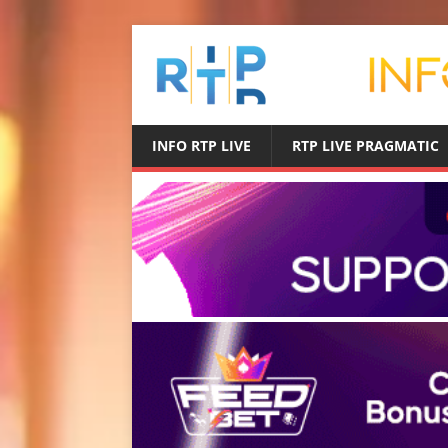
INFO RTP LIVE
RTP LIVE PRAGMATIC