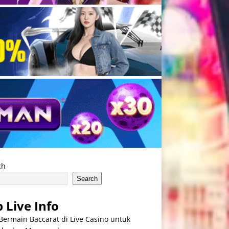
ch
Search
 Live Info
Bermain Baccarat di Live Casino untuk