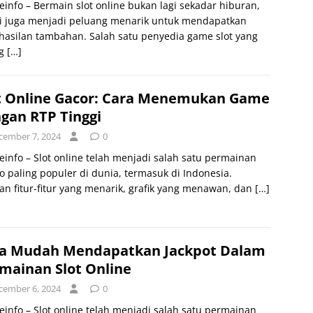
veinfo – Bermain slot online bukan lagi sekadar hiburan,
pi juga menjadi peluang menarik untuk mendapatkan
hasilan tambahan. Salah satu penyedia game slot yang
ng
[…]
t Online Gacor: Cara Menemukan Game
gan RTP Tinggi
cember 7, 2024
0
veinfo – Slot online telah menjadi salah satu permainan
o paling populer di dunia, termasuk di Indonesia.
n fitur-fitur yang menarik, grafik yang menawan, dan
[…]
a Mudah Mendapatkan Jackpot Dalam
mainan Slot Online
cember 6, 2024
0
veinfo – Slot online telah menjadi salah satu permainan