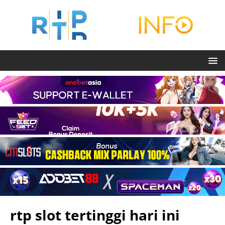
rtp slot tertinggi hari ini