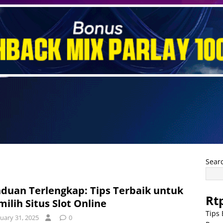
Sear
duan Terlengkap: Tips Terbaik untuk
Rtp
ilih Situs Slot Online
Tips 
uary 31, 2025
0