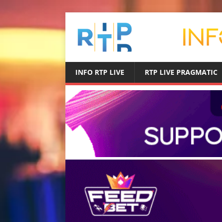
INFO RTP LIVE
RTP LIVE PRAGMATIC