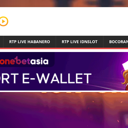
RTP LIVE HABANERO
RTP LIVE IDNSLOT
BOCORAN