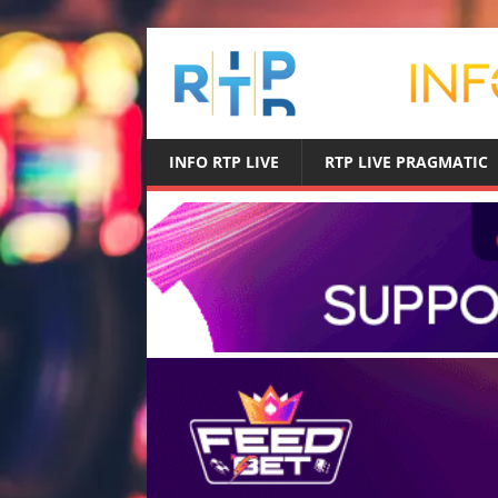
INFO RTP LIVE
RTP LIVE PRAGMATIC