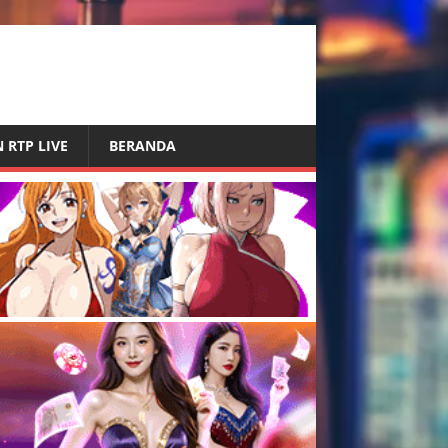
 RTP LIVE
BERANDA