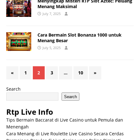
Menyingkap Misteri RTP Slot Aztec: Peluang
Menang Maksimal
July 7, 2025
Cara Bermain Slot Bonanza 1000 untuk
Menang Besar
July 5, 2025
«
1
2
3
…
10
»
Search
Search
Rtp Live Info
Tips Bermain Baccarat di Live Casino untuk Pemula dan
Menengah
Cara Menang di Live Roulette Live Casino Secara Cerdas