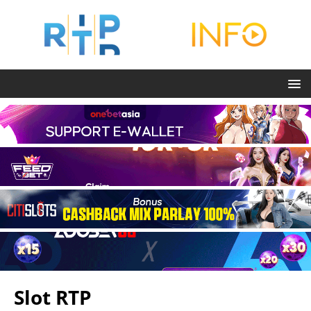
Slot RTP