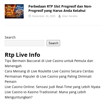
Perbedaan RTP Slot Progresif dan Non-
Progresif yang Harus Anda Ketahui
December 24, 2025
dilan fandila
Search
Search
Rtp Live Info
Tips Bermain Baccarat di Live Casino untuk Pemula dan
Menengah
Cara Menang di Live Roulette Live Casino Secara Cerdas
Permainan Populer di Live Casino yang Paling Diminati
Pemain
Live Casino Online: Sensasi Judi Real-Time yang Lebih Nyata
Live Casino vs Kasino Tradisional: Mana yang Lebih
Menguntungkan?