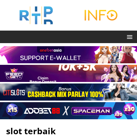
slot terbaik