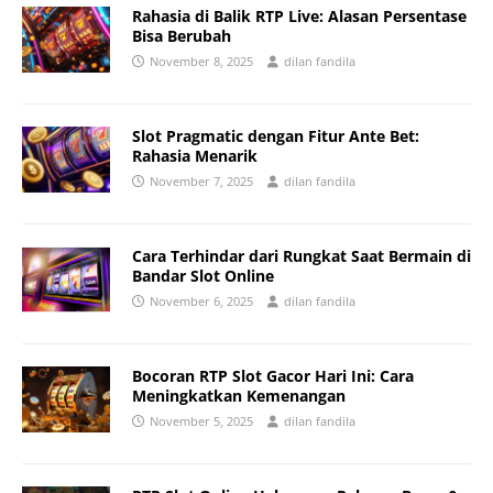
Rahasia di Balik RTP Live: Alasan Persentase
Bisa Berubah
November 8, 2025
dilan fandila
Slot Pragmatic dengan Fitur Ante Bet:
Rahasia Menarik
November 7, 2025
dilan fandila
Cara Terhindar dari Rungkat Saat Bermain di
Bandar Slot Online
November 6, 2025
dilan fandila
Bocoran RTP Slot Gacor Hari Ini: Cara
Meningkatkan Kemenangan
November 5, 2025
dilan fandila