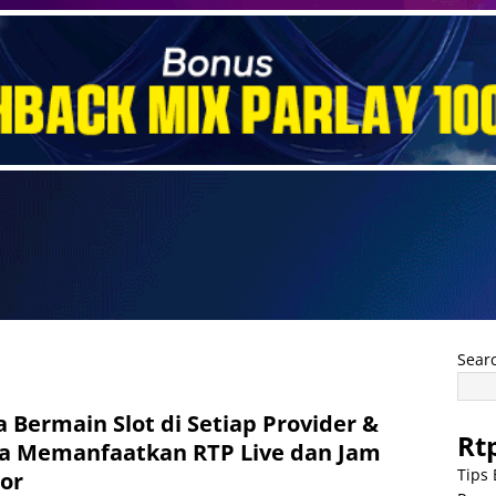
Sear
a Bermain Slot di Setiap Provider &
Rtp
a Memanfaatkan RTP Live dan Jam
Tips 
or