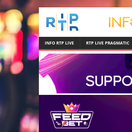
INFO RTP LIVE
RTP LIVE PRAGMATIC