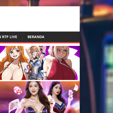
 RTP LIVE
BERANDA