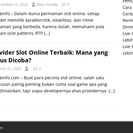
Pemu
cember 11, 2025
dilan fandila
0
Cara 
veinfo – Dalam dunia permainan slot online, setiap
Cerd
der memiliki karakteristik, volatilitas, dan ritme
Perma
ainan yang berbeda. Karena itulah, memahami pola
Dimi
in (slot pattern), RTP
[…]
Live 
Lebi
Live 
vider Slot Online Terbaik: Mana yang
Lebi
us Dicoba?
rch 31, 2025
0
veinfo.com – Buat para pecinta slot online, salah satu
tusan paling penting bukan cuma soal game apa yang
imainkan, tapi siapa developernya alias providernya.
[…]
es