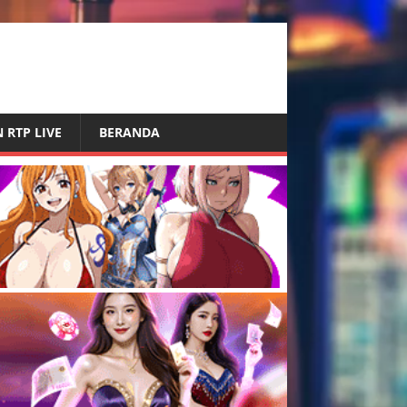
 RTP LIVE
BERANDA