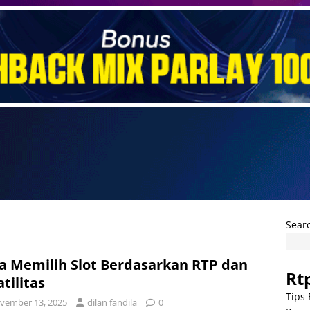
Sear
a Memilih Slot Berdasarkan RTP dan
Rtp
atilitas
Tips 
vember 13, 2025
dilan fandila
0