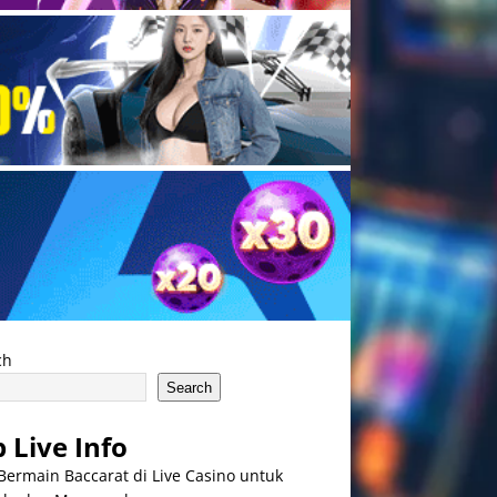
ch
Search
 Live Info
Bermain Baccarat di Live Casino untuk