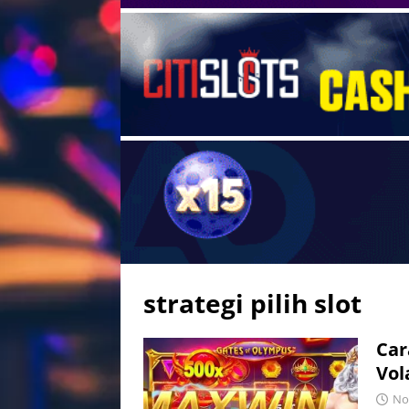
strategi pilih slot
Car
Vol
No