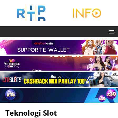
Teknologi Slot