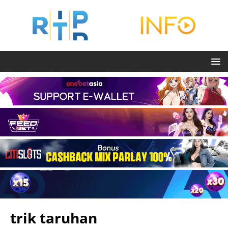
trik taruhan