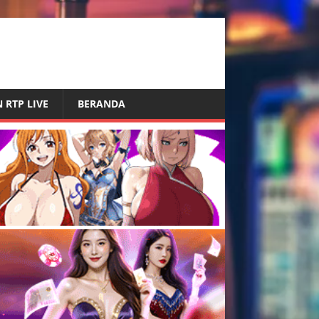
 RTP LIVE
BERANDA