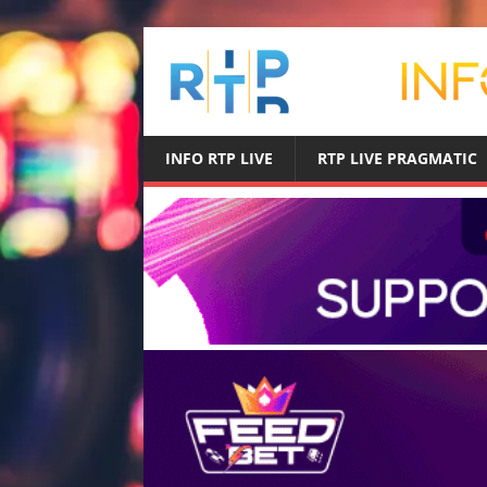
INFO RTP LIVE
RTP LIVE PRAGMATIC