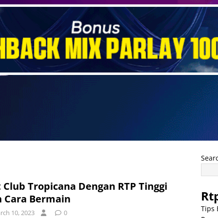
Sear
t Club Tropicana Dengan RTP Tinggi
Rtp
 Cara Bermain
Tips 
rch 10, 2023
0