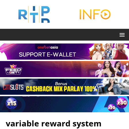
variable reward system