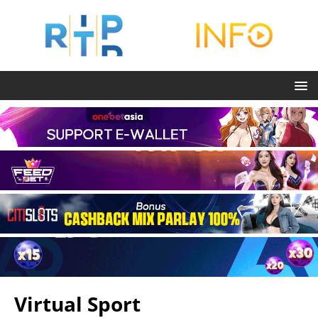
Virtual Sport