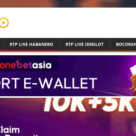
RTP LIVE HABANERO
RTP LIVE IDNSLOT
BOCORAN