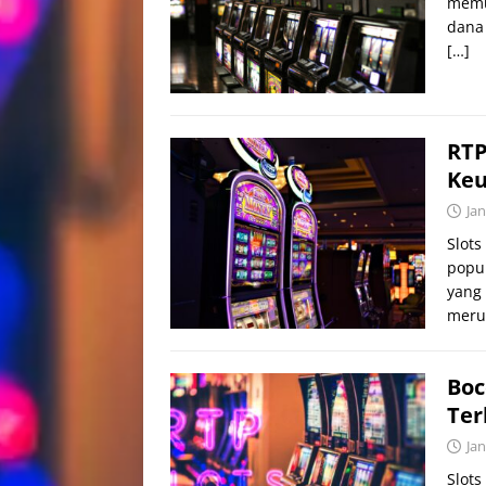
memu
dana 
[…]
RTP
Keu
Jan
Slots
popul
yang
meru
Boc
Ter
Jan
Slots