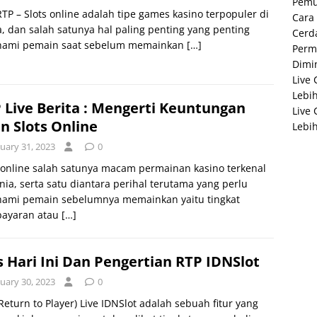
Pemu
RTP – Slots online adalah tipe games kasino terpopuler di
Cara 
, dan salah satunya hal paling penting yang penting
Cerd
hami pemain saat sebelum memainkan
[…]
Perma
Dimi
Live 
Lebi
 Live Berita : Mengerti Keuntungan
Live 
n Slots Online
Lebi
uary 31, 2023
0
 online salah satunya macam permainan kasino terkenal
nia, serta satu diantara perihal terutama yang perlu
hami pemain sebelumnya memainkan yaitu tingkat
ayaran atau
[…]
s Hari Ini Dan Pengertian RTP IDNSlot
uary 30, 2023
0
Return to Player) Live IDNSlot adalah sebuah fitur yang