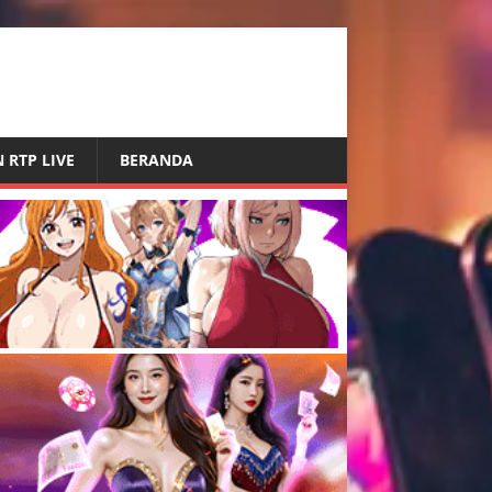
 RTP LIVE
BERANDA