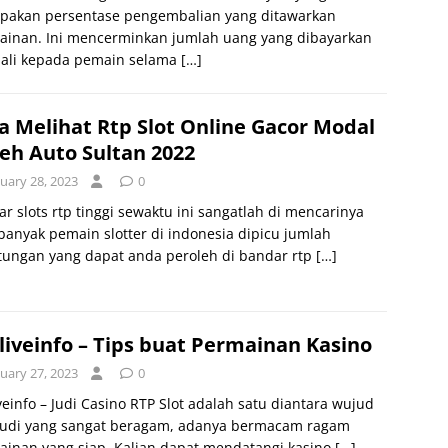
pakan persentase pengembalian yang ditawarkan
ainan. Ini mencerminkan jumlah uang yang dibayarkan
ali kepada pemain selama
[…]
a Melihat Rtp Slot Online Gacor Modal
eh Auto Sultan 2022
uary 28, 2023
0
r slots rtp tinggi sewaktu ini sangatlah di mencarinya
banyak pemain slotter di indonesia dipicu jumlah
tungan yang dapat anda peroleh di bandar rtp
[…]
liveinfo – Tips buat Permainan Kasino
uary 27, 2023
0
veinfo – Judi Casino RTP Slot adalah satu diantara wujud
 judi yang sangat beragam, adanya bermacam ragam
ainan yang siap. Kalian dapat mendatangi kasino
[…]