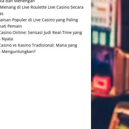
la dan Menengah
Menang di Live Roulette Live Casino Secara
as
inan Populer di Live Casino yang Paling
nati Pemain
Casino Online: Sensasi Judi Real-Time yang
h Nyata
Casino vs Kasino Tradisional: Mana yang
h Menguntungkan?