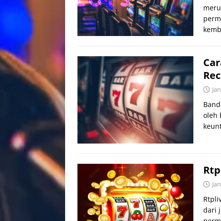
meru
perm
kemb
Car
Rec
Jan
Banda
oleh 
keun
Rtp
Jan
Rtpli
dari
perm