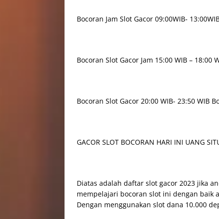
Bocoran Jam Slot Gacor 09:00WIB- 13:00WIB
Bocoran Slot Gacor Jam 15:00 WIB – 18:00 W
Bocoran Slot Gacor 20:00 WIB- 23:50 WIB B
GACOR SLOT BOCORAN HARI INI UANG SITU
Diatas adalah daftar slot gacor 2023 jika
mempelajari bocoran slot ini dengan baik
Dengan menggunakan slot dana 10.000 depo