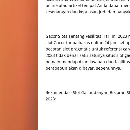
online atau artikel tempat Anda dapat men
kesenangan dan kepuasan judi dan banyak 
Gacor Slots Tentang Fasilitas Hari Ini 202
slot Gacor tanpa harus online 24 jam setia
bocoran slot pragmatic untuk referensi car
2023 tidak benar satu-satunya situs slot
pemain mendapatkan layanan dan fasilitas 
berapapun akan dibayar. sepenuhnya.
Rekomendasi Slot Gacor dengan Bocoran Slot
2023: