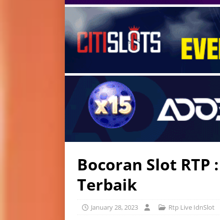
Bocoran Slot RTP 
Terbaik
January 28, 2023
Rtp Live IdnSlot