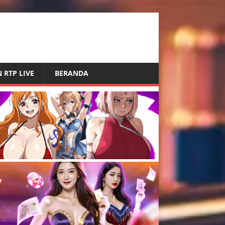
 RTP LIVE
BERANDA