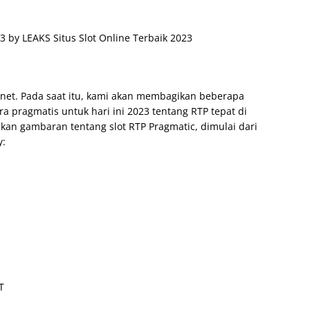
23 by LEAKS Situs Slot Online Terbaik 2023
rnet. Pada saat itu, kami akan membagikan beberapa
ra pragmatis untuk hari ini 2023 tentang RTP tepat di
ikan gambaran tentang slot RTP Pragmatic, dimulai dari
y:
T