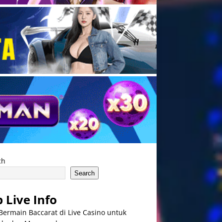
ch
Search
 Live Info
Bermain Baccarat di Live Casino untuk