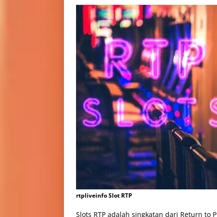
rtpliveinfo Slot RTP
Slots RTP adalah singkatan dari Return to