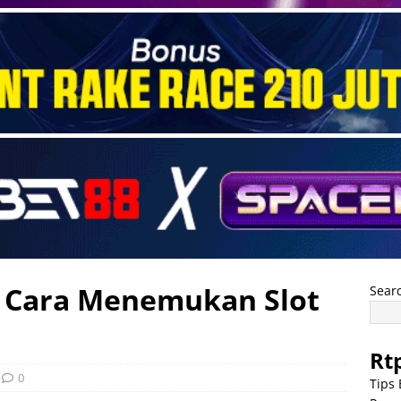
: Cara Menemukan Slot
Sear
Rtp
0
Tips 