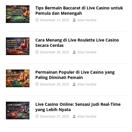
Tips Bermain Baccarat di Live Casino untuk
Pemula dan Menengah
December 31, 2025
dilan fandila
Cara Menang di Live Roulette Live Casino
Secara Cerdas
December 30, 2025
dilan fandila
Permainan Populer di Live Casino yang
Paling Diminati Pemain
December 29, 2025
dilan fandila
Live Casino Online: Sensasi Judi Real-Time
yang Lebih Nyata
December 27, 2025
dilan fandila