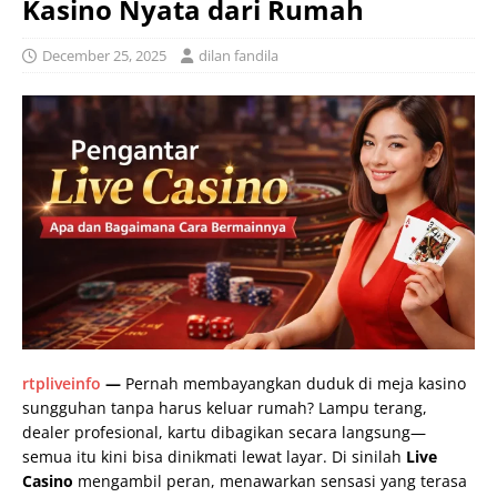
Kasino Nyata dari Rumah
December 25, 2025
dilan fandila
rtpliveinfo
—
Pernah membayangkan duduk di meja kasino
sungguhan tanpa harus keluar rumah? Lampu terang,
dealer profesional, kartu dibagikan secara langsung—
semua itu kini bisa dinikmati lewat layar. Di sinilah
Live
Casino
mengambil peran, menawarkan sensasi yang terasa