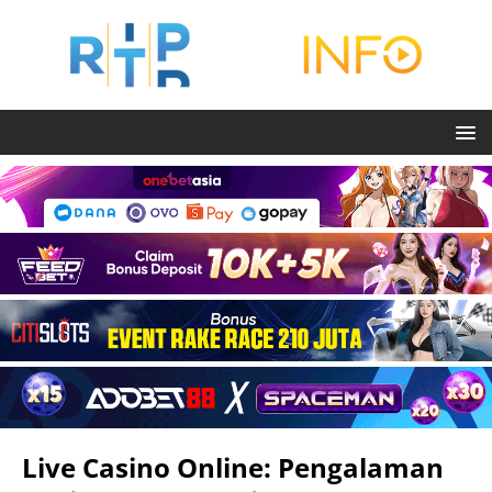
Live Casino Online: Pengalaman