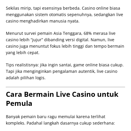
Sekilas mirip, tapi esensinya berbeda. Casino online biasa
menggunakan sistem otomatis sepenuhnya, sedangkan live
casino menghadirkan manusia nyata.
Menurut survei pemain Asia Tenggara, 68% merasa live
casino lebih “jujur” dibanding versi digital. Namun, live
casino juga menuntut fokus lebih tinggi dan tempo bermain
yang lebih cepat.
Tips realistisnya: jika ingin santai, game online biasa cukup.
Tapi jika menginginkan pengalaman autentik, live casino
adalah pilihan logis.
Cara Bermain Live Casino untuk
Pemula
Banyak pemain baru ragu memulai karena terlihat
kompleks. Padahal langkah dasarnya cukup sederhana: