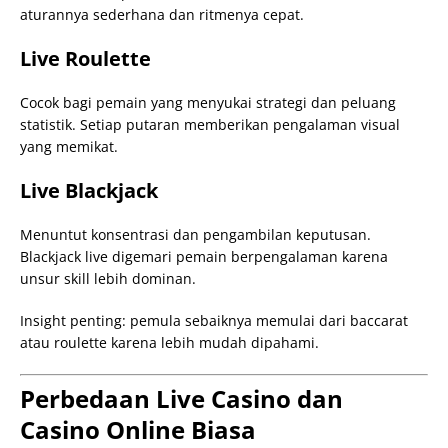
aturannya sederhana dan ritmenya cepat.
Live Roulette
Cocok bagi pemain yang menyukai strategi dan peluang
statistik. Setiap putaran memberikan pengalaman visual
yang memikat.
Live Blackjack
Menuntut konsentrasi dan pengambilan keputusan.
Blackjack live digemari pemain berpengalaman karena
unsur skill lebih dominan.
Insight penting: pemula sebaiknya memulai dari baccarat
atau roulette karena lebih mudah dipahami.
Perbedaan Live Casino dan
Casino Online Biasa