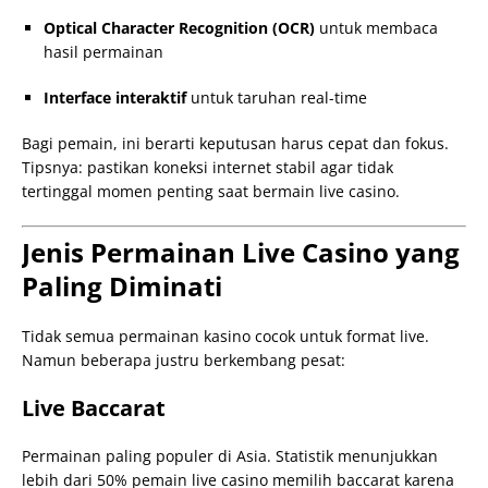
Optical Character Recognition (OCR)
untuk membaca
hasil permainan
Interface interaktif
untuk taruhan real-time
Bagi pemain, ini berarti keputusan harus cepat dan fokus.
Tipsnya: pastikan koneksi internet stabil agar tidak
tertinggal momen penting saat bermain live casino.
Jenis Permainan Live Casino yang
Paling Diminati
Tidak semua permainan kasino cocok untuk format live.
Namun beberapa justru berkembang pesat:
Live Baccarat
Permainan paling populer di Asia. Statistik menunjukkan
lebih dari 50% pemain live casino memilih baccarat karena