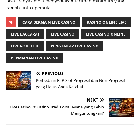
Bisa. Banyak meja menyediakan taruhan minimum yang
ramah untuk pemula.
CARA BERMAIN LIVE CASINO
KASINO ONLINE LIVE
LIVE BACCARAT
LIVE CASINO
LIVE CASINO ONLINE
LIVE ROULETTE
PENGANTAR LIVE CASINO
PERMAINAN LIVE CASINO
PREVIOUS
Perbedaan RTP Slot Progresif dan Non-Progresif
yang Harus Anda Ketahui
NEXT
Live Casino vs Kasino Tradisional: Mana yang Lebih
Menguntungkan?