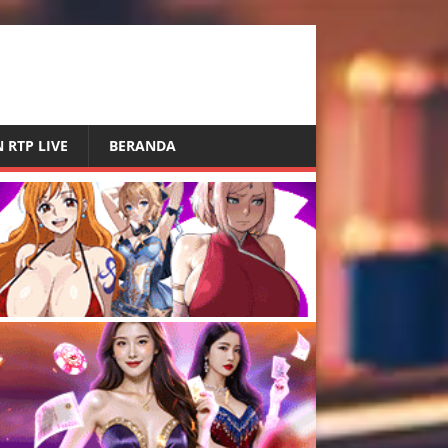
 RTP LIVE
BERANDA