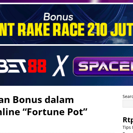
an Bonus dalam
Sear
line “Fortune Pot”
Rtp
Tips 