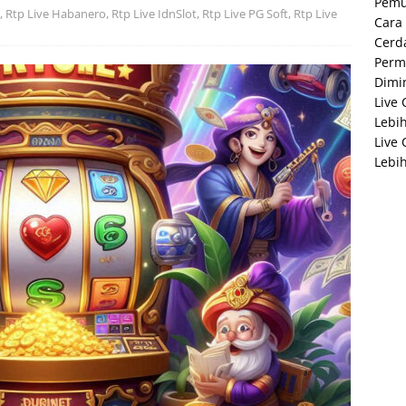
Pemu
,
Rtp Live Habanero
,
Rtp Live IdnSlot
,
Rtp Live PG Soft
,
Rtp Live
Cara 
Cerd
Perma
Dimi
Live 
Lebi
Live 
Lebi