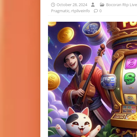
October 28, 2024
Bocoran Rtp Live
Pragmatic
,
rtpliveinfo
0