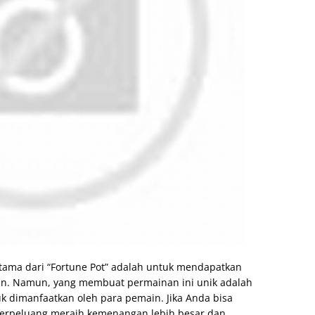
 utama dari “Fortune Pot” adalah untuk mendapatkan
an. Namun, yang membuat permainan ini unik adalah
k dimanfaatkan oleh para pemain. Jika Anda bisa
erpeluang meraih kemenangan lebih besar dan