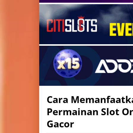
Cara Memanfaatk
Permainan Slot On
Gacor