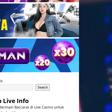
ch
Search
 Live Info
Bermain Baccarat di Live Casino untuk