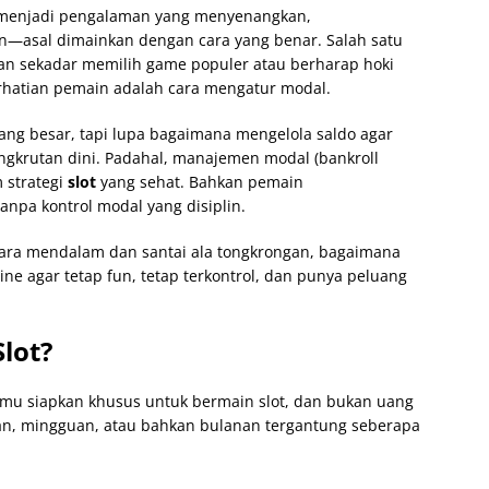
a menjadi pengalaman yang menyenangkan,
asal dimainkan dengan cara yang benar. Salah satu
kan sekadar memilih game populer atau berharap hoki
perhatian pemain adalah cara mengatur modal.
nang besar, tapi lupa bagaimana mengelola saldo agar
gkrutan dini. Padahal, manajemen modal (bankroll
 strategi
slot
yang sehat. Bahkan pemain
anpa kontrol modal yang disiplin.
ecara mendalam dan santai ala tongkrongan, bagaimana
ne agar tetap fun, tetap terkontrol, dan punya peluang
lot?
mu siapkan khusus untuk bermain slot, dan bukan uang
rian, mingguan, atau bahkan bulanan tergantung seberapa