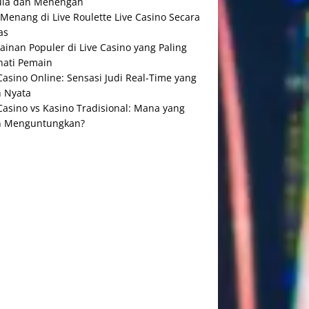
la dan Menengah
Menang di Live Roulette Live Casino Secara
as
inan Populer di Live Casino yang Paling
nati Pemain
Casino Online: Sensasi Judi Real-Time yang
h Nyata
Casino vs Kasino Tradisional: Mana yang
h Menguntungkan?