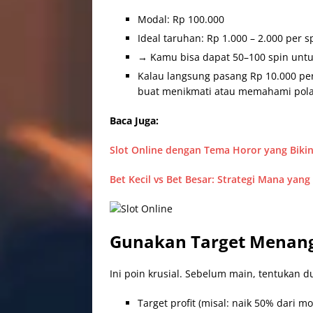
Modal: Rp 100.000
Ideal taruhan: Rp 1.000 – 2.000 per s
→ Kamu bisa dapat 50–100 spin untu
Kalau langsung pasang Rp 10.000 per
buat menikmati atau memahami pola 
Baca Juga:
Slot Online dengan Tema Horor yang Biki
Bet Kecil vs Bet Besar: Strategi Mana yang
Gunakan Target Menang 
Ini poin krusial. Sebelum main, tentukan d
Target profit (misal: naik 50% dari mo