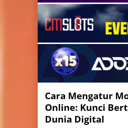
Cara Mengatur Mo
Online: Kunci Ber
Dunia Digital