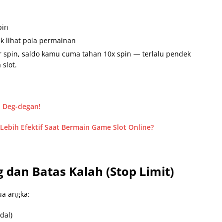
pin
k lihat pola permainan
 spin, saldo kamu cuma tahan 10x spin — terlalu pendek
slot.
n Deg-degan!
 Lebih Efektif Saat Bermain Game Slot Online?
dan Batas Kalah (Stop Limit)
ua angka:
dal)