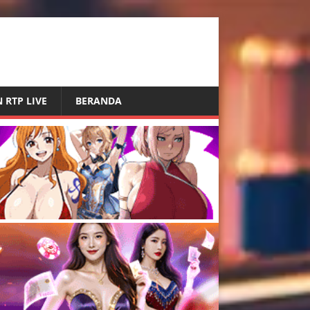
 RTP LIVE
BERANDA