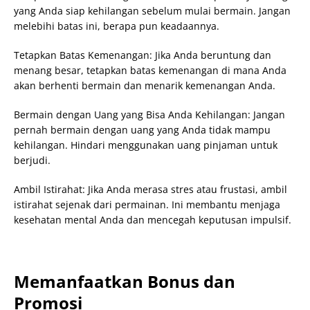
yang Anda siap kehilangan sebelum mulai bermain. Jangan
melebihi batas ini, berapa pun keadaannya.
Tetapkan Batas Kemenangan: Jika Anda beruntung dan
menang besar, tetapkan batas kemenangan di mana Anda
akan berhenti bermain dan menarik kemenangan Anda.
Bermain dengan Uang yang Bisa Anda Kehilangan: Jangan
pernah bermain dengan uang yang Anda tidak mampu
kehilangan. Hindari menggunakan uang pinjaman untuk
berjudi.
Ambil Istirahat: Jika Anda merasa stres atau frustasi, ambil
istirahat sejenak dari permainan. Ini membantu menjaga
kesehatan mental Anda dan mencegah keputusan impulsif.
Memanfaatkan Bonus dan
Promosi