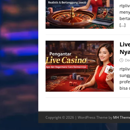
rtpli
meny
berta
[…]
Liv
Nya
De
rtpl
sung
profe
bisa 
Copyright © 2026 | WordPress Theme by
MH Them