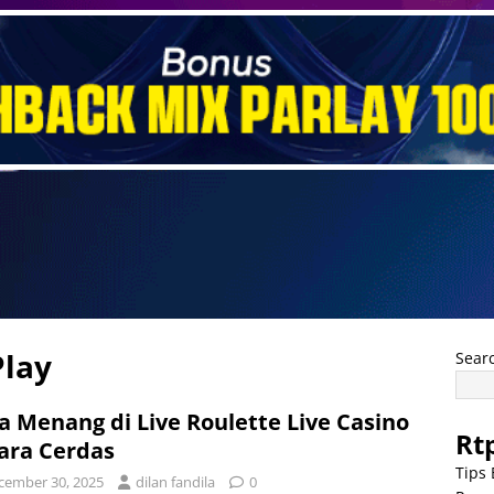
Play
Sear
a Menang di Live Roulette Live Casino
Rtp
ara Cerdas
Tips 
cember 30, 2025
dilan fandila
0