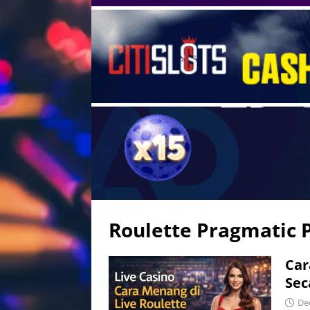
Roulette Pragmatic 
Car
Sec
De