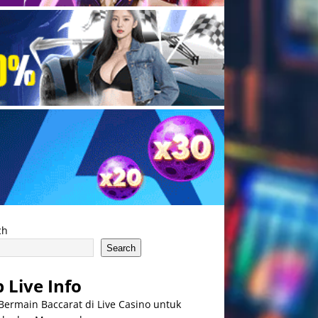
ch
Search
 Live Info
Bermain Baccarat di Live Casino untuk