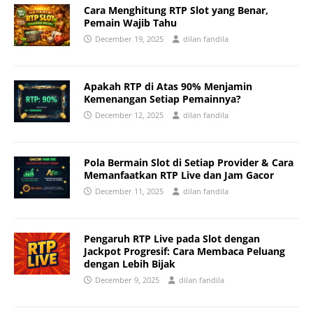
Cara Menghitung RTP Slot yang Benar,
Pemain Wajib Tahu
December 19, 2025
dilan fandila
Apakah RTP di Atas 90% Menjamin
Kemenangan Setiap Pemainnya?
December 12, 2025
dilan fandila
Pola Bermain Slot di Setiap Provider & Cara
Memanfaatkan RTP Live dan Jam Gacor
December 11, 2025
dilan fandila
Pengaruh RTP Live pada Slot dengan
Jackpot Progresif: Cara Membaca Peluang
dengan Lebih Bijak
December 9, 2025
dilan fandila