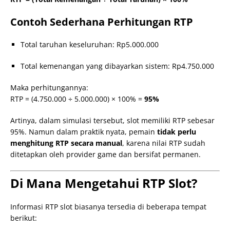
Contoh Sederhana Perhitungan RTP
Total taruhan keseluruhan: Rp5.000.000
Total kemenangan yang dibayarkan sistem: Rp4.750.000
Maka perhitungannya:
RTP = (4.750.000 ÷ 5.000.000) × 100% =
95%
Artinya, dalam simulasi tersebut, slot memiliki RTP sebesar
95%. Namun dalam praktik nyata, pemain
tidak perlu
menghitung RTP secara manual
, karena nilai RTP sudah
ditetapkan oleh provider game dan bersifat permanen.
Di Mana Mengetahui RTP Slot?
Informasi RTP slot biasanya tersedia di beberapa tempat
berikut: