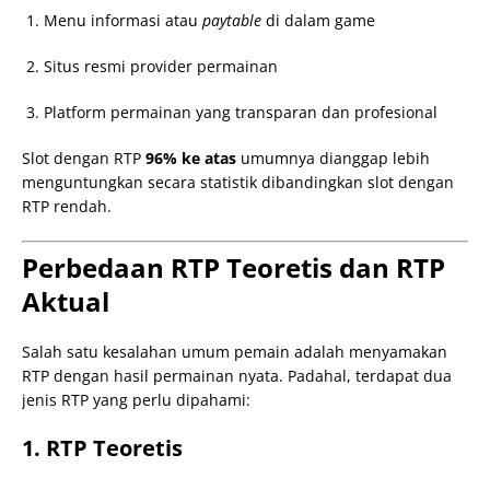
Menu informasi atau
paytable
di dalam game
Situs resmi provider permainan
Platform permainan yang transparan dan profesional
Slot dengan RTP
96% ke atas
umumnya dianggap lebih
menguntungkan secara statistik dibandingkan slot dengan
RTP rendah.
Perbedaan RTP Teoretis dan RTP
Aktual
Salah satu kesalahan umum pemain adalah menyamakan
RTP dengan hasil permainan nyata. Padahal, terdapat dua
jenis RTP yang perlu dipahami:
1. RTP Teoretis