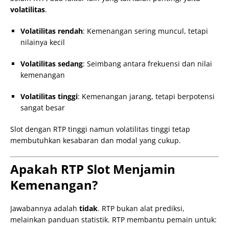
volatilitas
.
Volatilitas rendah
: Kemenangan sering muncul, tetapi
nilainya kecil
Volatilitas sedang
: Seimbang antara frekuensi dan nilai
kemenangan
Volatilitas tinggi
: Kemenangan jarang, tetapi berpotensi
sangat besar
Slot dengan RTP tinggi namun volatilitas tinggi tetap
membutuhkan kesabaran dan modal yang cukup.
Apakah RTP Slot Menjamin
Kemenangan?
Jawabannya adalah
tidak
. RTP bukan alat prediksi,
melainkan panduan statistik. RTP membantu pemain untuk: