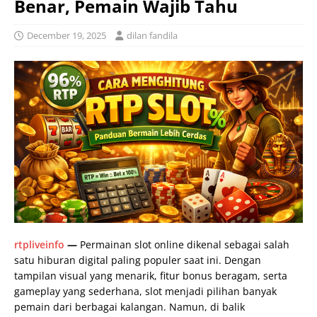
Benar, Pemain Wajib Tahu
December 19, 2025
dilan fandila
rtpliveinfo
—
Permainan slot online dikenal sebagai salah
satu hiburan digital paling populer saat ini. Dengan
tampilan visual yang menarik, fitur bonus beragam, serta
gameplay yang sederhana, slot menjadi pilihan banyak
pemain dari berbagai kalangan. Namun, di balik