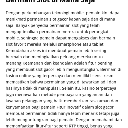
Dengan perkembangan teknologi mobile, pemain kini dapat
menikmati permainan slot gacor kapan saja dan di mana
saja. Banyak penyedia permainan slot yang telah
mengoptimalkan permainan mereka untuk perangkat
mobile, sehingga pemain dapat mengakses dan bermain
slot favorit mereka melalui smartphone atau tablet.
Kemudahan akses ini membuat pemain lebih sering
bermain dan meningkatkan peluang mereka untuk
menang.Keamanan dan keandalan adalah fitur penting
yang membuat slot gacor lebih menguntungkan. Bermain di
kasino online yang terpercaya dan memiliki lisensi resmi
memastikan bahwa permainan yang di tawarkan adil dan
hasilnya tidak di manipulasi. Selain itu, kasino terpercaya
juga menawarkan metode pembayaran yang aman dan
layanan pelanggan yang baik, memberikan rasa aman dan
kenyamanan bagi pemain.Fitur inovatif dalam slot gacor
membuat permainan tidak hanya lebih menarik tetapi juga
lebih menguntungkan bagi pemain. Dengan memahami dan
memanfaatkan fitur-fitur seperti RTP tinggi, bonus yang