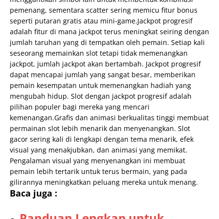
pemenang, sementara scatter sering memicu fitur bonus
seperti putaran gratis atau mini-game.Jackpot progresif
adalah fitur di mana jackpot terus meningkat seiring dengan
jumlah taruhan yang di tempatkan oleh pemain. Setiap kali
seseorang memainkan slot tetapi tidak memenangkan
jackpot, jumlah jackpot akan bertambah. Jackpot progresif
dapat mencapai jumlah yang sangat besar, memberikan
pemain kesempatan untuk memenangkan hadiah yang
mengubah hidup. Slot dengan jackpot progresif adalah
pilihan populer bagi mereka yang mencari
kemenangan.Grafis dan animasi berkualitas tinggi membuat
permainan slot lebih menarik dan menyenangkan. Slot
gacor sering kali di lengkapi dengan tema menarik, efek
visual yang menakjubkan, dan animasi yang memikat.
Pengalaman visual yang menyenangkan ini membuat
pemain lebih tertarik untuk terus bermain, yang pada
gilirannya meningkatkan peluang mereka untuk menang.
Baca juga :
Panduan Lengkap untuk