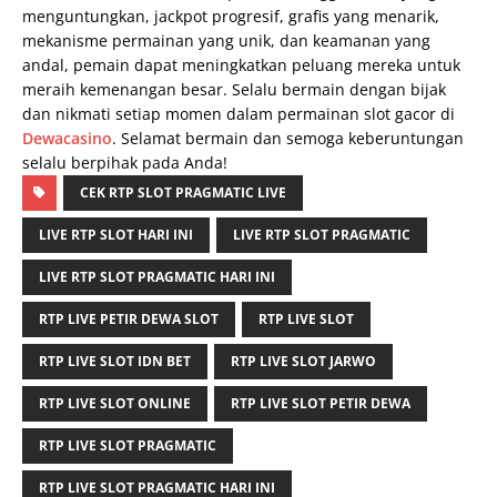
menguntungkan, jackpot progresif, grafis yang menarik,
mekanisme permainan yang unik, dan keamanan yang
andal, pemain dapat meningkatkan peluang mereka untuk
meraih kemenangan besar. Selalu bermain dengan bijak
dan nikmati setiap momen dalam permainan slot gacor di
Dewacasino
. Selamat bermain dan semoga keberuntungan
selalu berpihak pada Anda!
CEK RTP SLOT PRAGMATIC LIVE
LIVE RTP SLOT HARI INI
LIVE RTP SLOT PRAGMATIC
LIVE RTP SLOT PRAGMATIC HARI INI
RTP LIVE PETIR DEWA SLOT
RTP LIVE SLOT
RTP LIVE SLOT IDN BET
RTP LIVE SLOT JARWO
RTP LIVE SLOT ONLINE
RTP LIVE SLOT PETIR DEWA
RTP LIVE SLOT PRAGMATIC
RTP LIVE SLOT PRAGMATIC HARI INI