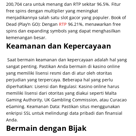
200,704 cara untuk menang dan RTP sekitar 96.5%. Fitur
free spins dengan multiplier yang meningkat
menjadikannya salah satu slot gacor yang populer. Book of
Dead (Play’n GO): Dengan
RTP
96.21%, menawarkan free
spins dan expanding symbols yang dapat menghasilkan
kemenangan besar.
Keamanan dan Kepercayaan
Saat bermain keamanan dan kepercayaan adalah hal yang
sangat penting. Pastikan Anda bermain di kasino online
yang memiliki lisensi resmi dan di atur oleh otoritas
perjudian yang terpercaya. Beberapa hal yang perlu
diperhatikan: Lisensi dan Regulasi: Kasino online harus
memiliki lisensi dari otoritas yang diakui seperti Malta
Gaming Authority, UK Gambling Commission, atau Curacao
eGaming. Keamanan Data: Pastikan situs menggunakan
enkripsi SSL untuk melindungi data pribadi dan finansial
Anda.
Bermain dengan Bijak