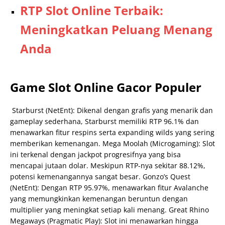
RTP Slot Online Terbaik:
Meningkatkan Peluang Menang
Anda
Game Slot Online Gacor Populer
Starburst (NetEnt): Dikenal dengan grafis yang menarik dan
gameplay sederhana, Starburst memiliki RTP 96.1% dan
menawarkan fitur respins serta expanding wilds yang sering
memberikan kemenangan. Mega Moolah (Microgaming): Slot
ini terkenal dengan jackpot progresifnya yang bisa
mencapai jutaan dolar. Meskipun RTP-nya sekitar 88.12%,
potensi kemenangannya sangat besar. Gonzo’s Quest
(NetEnt): Dengan RTP 95.97%, menawarkan fitur Avalanche
yang memungkinkan kemenangan beruntun dengan
multiplier yang meningkat setiap kali menang. Great Rhino
Megaways (Pragmatic Play): Slot ini menawarkan hingga