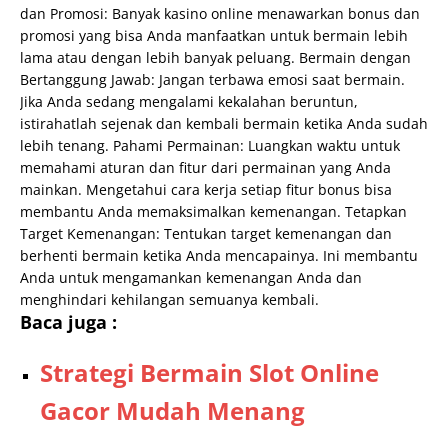
dan Promosi: Banyak kasino online menawarkan bonus dan
promosi yang bisa Anda manfaatkan untuk bermain lebih
lama atau dengan lebih banyak peluang. Bermain dengan
Bertanggung Jawab: Jangan terbawa emosi saat bermain.
Jika Anda sedang mengalami kekalahan beruntun,
istirahatlah sejenak dan kembali bermain ketika Anda sudah
lebih tenang. Pahami Permainan: Luangkan waktu untuk
memahami aturan dan fitur dari permainan yang Anda
mainkan. Mengetahui cara kerja setiap fitur bonus bisa
membantu Anda memaksimalkan kemenangan. Tetapkan
Target Kemenangan: Tentukan target kemenangan dan
berhenti bermain ketika Anda mencapainya. Ini membantu
Anda untuk mengamankan kemenangan Anda dan
menghindari kehilangan semuanya kembali.
Baca juga :
Strategi Bermain Slot Online
Gacor Mudah Menang