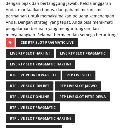
dengan bijak dan bertanggung jawab. Kelola anggaran
Anda, manfaatkan bonus, dan pahami mekanisme
permainan untuk memaksimalkan peluang kemenangan
Anda. Dengan strategi yang tepat, Anda bisa menikmati
pengalaman bermain yang menguntungkan dan
menyenangkan. Selamat bermain dan semoga beruntung!
CEK RTP SLOT PRAGMATIC LIVE
LIVE RTP SLOT HARI INI
LIVE RTP SLOT PRAGMATIC
LIVE RTP SLOT PRAGMATIC HARI INI
RTP LIVE PETIR DEWA SLOT
RTP LIVE SLOT
RTP LIVE SLOT IDN BET
RTP LIVE SLOT JARWO
RTP LIVE SLOT ONLINE
RTP LIVE SLOT PETIR DEWA
RTP LIVE SLOT PRAGMATIC
RTP LIVE SLOT PRAGMATIC HARI INI